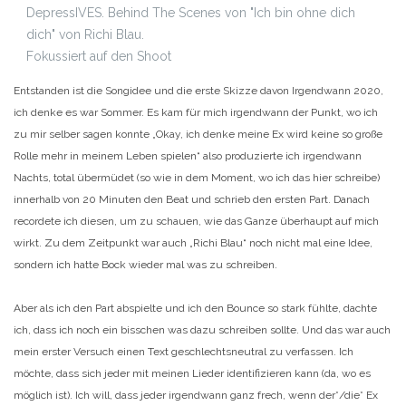
Fokussiert auf den Shoot
Entstanden ist die Songidee und die erste Skizze davon Irgendwann 2020,
ich denke es war Sommer. Es kam für mich irgendwann der Punkt, wo ich
zu mir selber sagen konnte „Okay, ich denke meine Ex wird keine so große
Rolle mehr in meinem Leben spielen“ also produzierte ich irgendwann
Nachts, total übermüdet (so wie in dem Moment, wo ich das hier schreibe)
innerhalb von 20 Minuten den Beat und schrieb den ersten Part. Danach
recordete ich diesen, um zu schauen, wie das Ganze überhaupt auf mich
wirkt. Zu dem Zeitpunkt war auch „Richi Blau“ noch nicht mal eine Idee,
sondern ich hatte Bock wieder mal was zu schreiben.
Aber als ich den Part abspielte und ich den Bounce so stark fühlte, dachte
ich, dass ich noch ein bisschen was dazu schreiben sollte. Und das war auch
mein erster Versuch einen Text geschlechtsneutral zu verfassen. Ich
möchte, dass sich jeder mit meinen Lieder identifizieren kann (da, wo es
möglich ist). Ich will, dass jeder irgendwann ganz frech, wenn der*/die* Ex